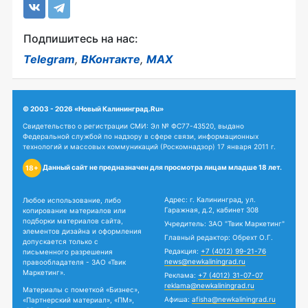
Подпишитесь на нас:
Telegram
,
ВКонтакте
,
MAX
© 2003 - 2026 «Новый Калининград.Ru»
Свидетельство о регистрации СМИ: Эл № ФС77-43520, выдано
Федеральной службой по надзору в сфере связи, информационных
технологий и массовых коммуникаций (Роскомнадзор) 17 января 2011 г.
Данный сайт не предназначен для просмотра лицам младше 18 лет.
18+
Адрес: г. Калининград, ул.
Любое использование, либо
Гаражная, д.2, кабинет 308
копирование материалов или
подборки материалов сайта,
Учредитель: ЗАО "Твик Маркетинг"
элементов дизайна и оформления
Главный редактор: Обрехт О.Г.
допускается только с
Редакция:
+7 (4012) 99-21-76
письменного разрешения
news@newkaliningrad.ru
правообладателя - ЗАО «Твик
Маркетинг».
Реклама:
+7 (4012) 31-07-07
reklama@newkaliningrad.ru
Материалы с пометкой «Бизнес»,
Афиша:
afisha@newkaliningrad.ru
«Партнерский материал», «ПМ»,