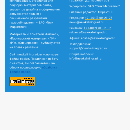
Гаражная, д.2, кабинет 308
копирование материалов или
подборки материалов сайта,
Учредитель: ЗАО "Твик Маркетинг"
элементов дизайна и оформления
Главный редактор: Обрехт О.Г.
допускается только с
Редакция:
+7 (4012) 99-21-76
письменного разрешения
news@newkaliningrad.ru
правообладателя - ЗАО «Твик
Маркетинг».
Реклама:
+7 (4012) 31-07-07
reklama@newkaliningrad.ru
Материалы с пометкой «Бизнес»,
Афиша:
afisha@newkaliningrad.ru
«Партнерский материал», «ПМ»,
«PR», «Спецпроект» - публикуются
Техподдержка:
на правах рекламы.
support@newkaliningrad.ru
Общие вопросы:
Сайт newkaliningrad.ru использует
info@newkaliningrad.ru
файлы cookie. Продолжая работу
с сайтом, вы соглашаетесь на
сбор и последующую
обработку
файлов cookie.