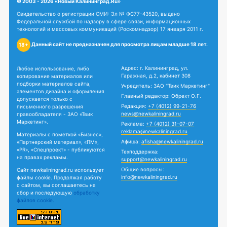
© 2003 - 2026 «Новый Калининград.Ru»
Свидетельство о регистрации СМИ: Эл № ФС77-43520, выдано
Федеральной службой по надзору в сфере связи, информационных
технологий и массовых коммуникаций (Роскомнадзор) 17 января 2011 г.
Данный сайт не предназначен для просмотра лицам младше 18 лет.
18+
Адрес: г. Калининград, ул.
Любое использование, либо
Гаражная, д.2, кабинет 308
копирование материалов или
подборки материалов сайта,
Учредитель: ЗАО "Твик Маркетинг"
элементов дизайна и оформления
Главный редактор: Обрехт О.Г.
допускается только с
Редакция:
+7 (4012) 99-21-76
письменного разрешения
news@newkaliningrad.ru
правообладателя - ЗАО «Твик
Маркетинг».
Реклама:
+7 (4012) 31-07-07
reklama@newkaliningrad.ru
Материалы с пометкой «Бизнес»,
Афиша:
afisha@newkaliningrad.ru
«Партнерский материал», «ПМ»,
«PR», «Спецпроект» - публикуются
Техподдержка:
на правах рекламы.
support@newkaliningrad.ru
Общие вопросы:
Сайт newkaliningrad.ru использует
info@newkaliningrad.ru
файлы cookie. Продолжая работу
с сайтом, вы соглашаетесь на
сбор и последующую
обработку
файлов cookie.