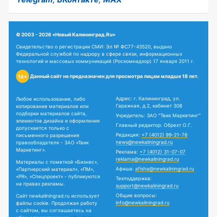
© 2003 - 2026 «Новый Калининград.Ru»
Свидетельство о регистрации СМИ: Эл № ФС77-43520, выдано
Федеральной службой по надзору в сфере связи, информационных
технологий и массовых коммуникаций (Роскомнадзор) 17 января 2011 г.
Данный сайт не предназначен для просмотра лицам младше 18 лет.
18+
Адрес: г. Калининград, ул.
Любое использование, либо
Гаражная, д.2, кабинет 308
копирование материалов или
подборки материалов сайта,
Учредитель: ЗАО "Твик Маркетинг"
элементов дизайна и оформления
Главный редактор: Обрехт О.Г.
допускается только с
Редакция:
+7 (4012) 99-21-76
письменного разрешения
news@newkaliningrad.ru
правообладателя - ЗАО «Твик
Маркетинг».
Реклама:
+7 (4012) 31-07-07
reklama@newkaliningrad.ru
Материалы с пометкой «Бизнес»,
Афиша:
afisha@newkaliningrad.ru
«Партнерский материал», «ПМ»,
«PR», «Спецпроект» - публикуются
Техподдержка:
на правах рекламы.
support@newkaliningrad.ru
Общие вопросы:
Сайт newkaliningrad.ru использует
info@newkaliningrad.ru
файлы cookie. Продолжая работу
с сайтом, вы соглашаетесь на