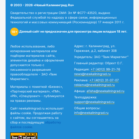
© 2003 - 2026 «Новый Калининград.Ru»
Свидетельство о регистрации СМИ: Эл № ФС77-43520, выдано
Федеральной службой по надзору в сфере связи, информационных
технологий и массовых коммуникаций (Роскомнадзор) 17 января 2011 г.
Данный сайт не предназначен для просмотра лицам младше 18 лет.
18+
Адрес: г. Калининград, ул.
Любое использование, либо
Гаражная, д.2, кабинет 308
копирование материалов или
подборки материалов сайта,
Учредитель: ЗАО "Твик Маркетинг"
элементов дизайна и оформления
Главный редактор: Обрехт О.Г.
допускается только с
Редакция:
+7 (4012) 99-21-76
письменного разрешения
news@newkaliningrad.ru
правообладателя - ЗАО «Твик
Маркетинг».
Реклама:
+7 (4012) 31-07-07
reklama@newkaliningrad.ru
Материалы с пометкой «Бизнес»,
Афиша:
afisha@newkaliningrad.ru
«Партнерский материал», «ПМ»,
«PR», «Спецпроект» - публикуются
Техподдержка:
на правах рекламы.
support@newkaliningrad.ru
Общие вопросы:
Сайт newkaliningrad.ru использует
info@newkaliningrad.ru
файлы cookie. Продолжая работу
с сайтом, вы соглашаетесь на
сбор и последующую
обработку
файлов cookie.