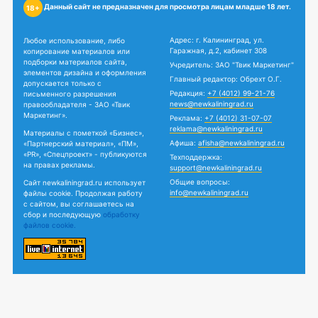
Данный сайт не предназначен для просмотра лицам младше 18 лет.
18+
Адрес: г. Калининград, ул.
Любое использование, либо
Гаражная, д.2, кабинет 308
копирование материалов или
подборки материалов сайта,
Учредитель: ЗАО "Твик Маркетинг"
элементов дизайна и оформления
Главный редактор: Обрехт О.Г.
допускается только с
Редакция:
+7 (4012) 99-21-76
письменного разрешения
news@newkaliningrad.ru
правообладателя - ЗАО «Твик
Маркетинг».
Реклама:
+7 (4012) 31-07-07
reklama@newkaliningrad.ru
Материалы с пометкой «Бизнес»,
Афиша:
afisha@newkaliningrad.ru
«Партнерский материал», «ПМ»,
«PR», «Спецпроект» - публикуются
Техподдержка:
на правах рекламы.
support@newkaliningrad.ru
Общие вопросы:
Сайт newkaliningrad.ru использует
info@newkaliningrad.ru
файлы cookie. Продолжая работу
с сайтом, вы соглашаетесь на
сбор и последующую
обработку
файлов cookie.