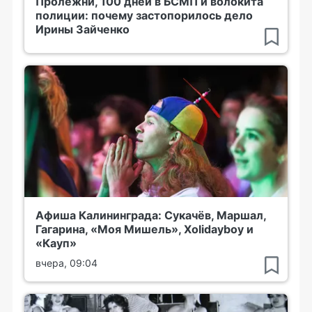
Пролежни, 100 дней в БСМП и волокита
полиции: почему застопорилось дело
Ирины Зайченко
Афиша Калининграда: Сукачёв, Маршал,
Гагарина, «Моя Мишель», Xolidayboy и
«Кауп»
вчера, 09:04