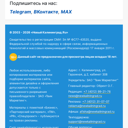
Подпишитесь на нас:
Telegram
,
ВКонтакте
,
MAX
© 2003 - 2026 «Новый Калининград.Ru»
Свидетельство о регистрации СМИ: Эл № ФС77-43520, выдано
Федеральной службой по надзору в сфере связи, информационных
технологий и массовых коммуникаций (Роскомнадзор) 17 января 2011 г.
Данный сайт не предназначен для просмотра лицам младше 18 лет.
18+
Адрес: г. Калининград, ул.
Любое использование, либо
Гаражная, д.2, кабинет 308
копирование материалов или
подборки материалов сайта,
Учредитель: ЗАО "Твик Маркетинг"
элементов дизайна и оформления
Главный редактор: Обрехт О.Г.
допускается только с
Редакция:
+7 (4012) 99-21-76
письменного разрешения
news@newkaliningrad.ru
правообладателя - ЗАО «Твик
Маркетинг».
Реклама:
+7 (4012) 31-07-07
reklama@newkaliningrad.ru
Материалы с пометкой «Бизнес»,
Афиша:
afisha@newkaliningrad.ru
«Партнерский материал», «ПМ»,
«PR», «Спецпроект» - публикуются
Техподдержка:
на правах рекламы.
support@newkaliningrad.ru
Общие вопросы:
Сайт newkaliningrad.ru использует