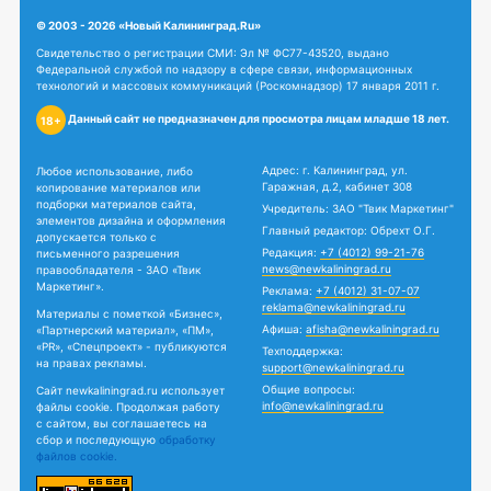
© 2003 - 2026 «Новый Калининград.Ru»
Свидетельство о регистрации СМИ: Эл № ФС77-43520, выдано
Федеральной службой по надзору в сфере связи, информационных
технологий и массовых коммуникаций (Роскомнадзор) 17 января 2011 г.
Данный сайт не предназначен для просмотра лицам младше 18 лет.
18+
Адрес: г. Калининград, ул.
Любое использование, либо
Гаражная, д.2, кабинет 308
копирование материалов или
подборки материалов сайта,
Учредитель: ЗАО "Твик Маркетинг"
элементов дизайна и оформления
Главный редактор: Обрехт О.Г.
допускается только с
Редакция:
+7 (4012) 99-21-76
письменного разрешения
news@newkaliningrad.ru
правообладателя - ЗАО «Твик
Маркетинг».
Реклама:
+7 (4012) 31-07-07
reklama@newkaliningrad.ru
Материалы с пометкой «Бизнес»,
Афиша:
afisha@newkaliningrad.ru
«Партнерский материал», «ПМ»,
«PR», «Спецпроект» - публикуются
Техподдержка:
на правах рекламы.
support@newkaliningrad.ru
Общие вопросы:
Сайт newkaliningrad.ru использует
info@newkaliningrad.ru
файлы cookie. Продолжая работу
с сайтом, вы соглашаетесь на
сбор и последующую
обработку
файлов cookie.