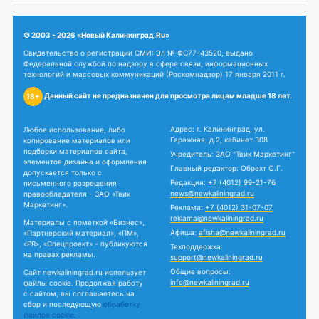
© 2003 - 2026 «Новый Калининград.Ru»
Свидетельство о регистрации СМИ: Эл № ФС77-43520, выдано
Федеральной службой по надзору в сфере связи, информационных
технологий и массовых коммуникаций (Роскомнадзор) 17 января 2011 г.
Данный сайт не предназначен для просмотра лицам младше 18 лет.
18+
Адрес: г. Калининград, ул.
Любое использование, либо
Гаражная, д.2, кабинет 308
копирование материалов или
подборки материалов сайта,
Учредитель: ЗАО "Твик Маркетинг"
элементов дизайна и оформления
Главный редактор: Обрехт О.Г.
допускается только с
Редакция:
+7 (4012) 99-21-76
письменного разрешения
news@newkaliningrad.ru
правообладателя - ЗАО «Твик
Маркетинг».
Реклама:
+7 (4012) 31-07-07
reklama@newkaliningrad.ru
Материалы с пометкой «Бизнес»,
Афиша:
afisha@newkaliningrad.ru
«Партнерский материал», «ПМ»,
«PR», «Спецпроект» - публикуются
Техподдержка:
на правах рекламы.
support@newkaliningrad.ru
Общие вопросы:
Сайт newkaliningrad.ru использует
info@newkaliningrad.ru
файлы cookie. Продолжая работу
с сайтом, вы соглашаетесь на
сбор и последующую
обработку
файлов cookie.