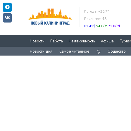
Погода:
+20.7°
Вакансии:
48
81.41$
94.06€
21.86zł
Новости
Работа
Недвижимость
Афиша
Туриз
Новости дня
Самое читаемое
@
Общество