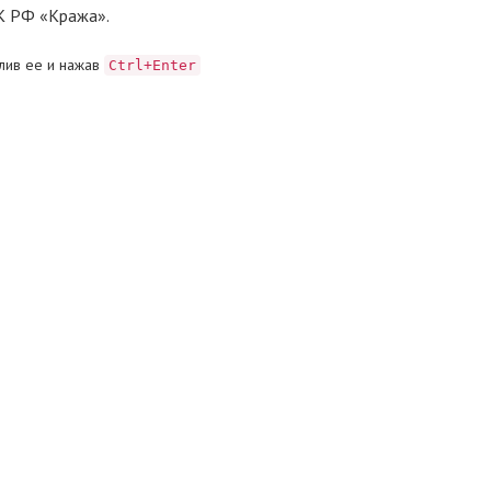
УК РФ «Кража».
лив ее и нажав
Ctrl+Enter