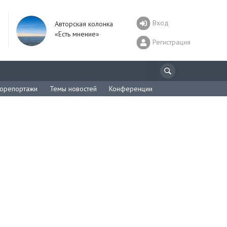
Вход
Авторская колонка
«Есть мнение»
Регистрация
орепортажи
Темы новостей
Конференции