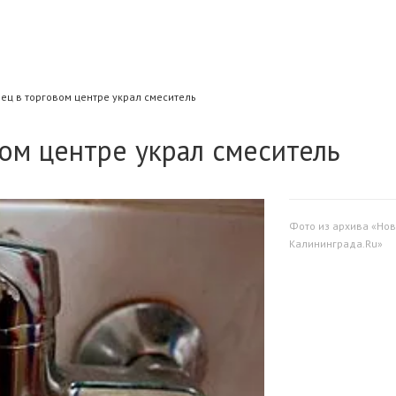
ец в торговом центре украл смеситель
ом центре украл смеситель
Фото из архива «Нов
Калининграда.Ru»