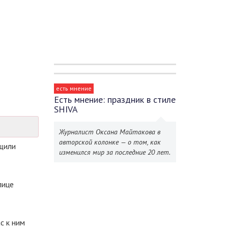
есть мнение
Есть мнение: праздник в стиле
SHIVA
Журналист Оксана Майтакова в
авторской колонке — о том, как
бщили
изменился мир за последние 20 лет.
лице
с к ним