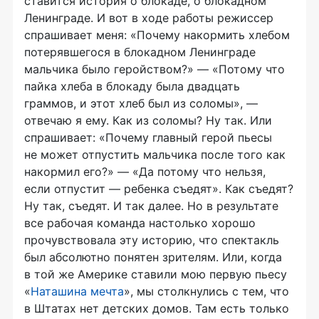
ставится история о блокаде, о блокадном
Ленинграде. И вот в ходе работы режиссер
спрашивает меня: «Почему накормить хлебом
потерявшегося в блокадном Ленинграде
мальчика было геройством?» — «Потому что
пайка хлеба в блокаду была двадцать
граммов, и этот хлеб был из соломы», —
отвечаю я ему. Как из соломы? Ну так. Или
спрашивает: «Почему главный герой пьесы
не может отпустить мальчика после того как
накормил его?» — «Да потому что нельзя,
если отпустит — ребенка съедят». Как съедят?
Ну так, съедят. И так далее. Но в результате
все рабочая команда настолько хорошо
прочувствовала эту историю, что спектакль
был абсолютно понятен зрителям. Или, когда
в той же Америке ставили мою первую пьесу
«
Наташина мечта
», мы столкнулись с тем, что
в Штатах нет детских домов. Там есть только