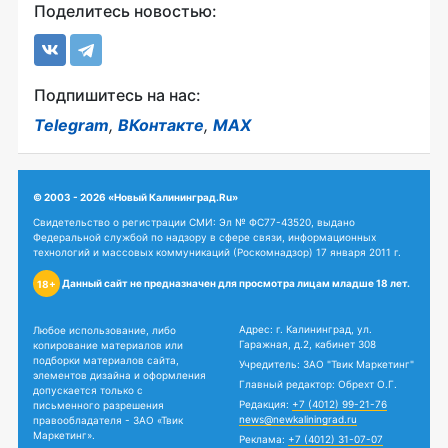
Поделитесь новостью:
Подпишитесь на нас:
Telegram
,
ВКонтакте
,
MAX
© 2003 - 2026 «Новый Калининград.Ru»
Свидетельство о регистрации СМИ: Эл № ФС77-43520, выдано
Федеральной службой по надзору в сфере связи, информационных
технологий и массовых коммуникаций (Роскомнадзор) 17 января 2011 г.
Данный сайт не предназначен для просмотра лицам младше 18 лет.
18+
Адрес: г. Калининград, ул.
Любое использование, либо
Гаражная, д.2, кабинет 308
копирование материалов или
подборки материалов сайта,
Учредитель: ЗАО "Твик Маркетинг"
элементов дизайна и оформления
Главный редактор: Обрехт О.Г.
допускается только с
Редакция:
+7 (4012) 99-21-76
письменного разрешения
news@newkaliningrad.ru
правообладателя - ЗАО «Твик
Маркетинг».
Реклама:
+7 (4012) 31-07-07