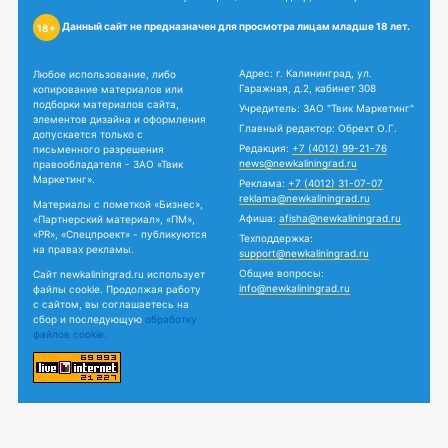
Данный сайт не предназначен для просмотра лицам младше 18 лет.
18+
Адрес: г. Калининград, ул.
Любое использование, либо
Гаражная, д.2, кабинет 308
копирование материалов или
подборки материалов сайта,
Учредитель: ЗАО "Твик Маркетинг"
элементов дизайна и оформления
Главный редактор: Обрехт О.Г.
допускается только с
Редакция:
+7 (4012) 99-21-76
письменного разрешения
news@newkaliningrad.ru
правообладателя - ЗАО «Твик
Маркетинг».
Реклама:
+7 (4012) 31-07-07
reklama@newkaliningrad.ru
Материалы с пометкой «Бизнес»,
Афиша:
afisha@newkaliningrad.ru
«Партнерский материал», «ПМ»,
«PR», «Спецпроект» - публикуются
Техподдержка:
на правах рекламы.
support@newkaliningrad.ru
Общие вопросы:
Сайт newkaliningrad.ru использует
info@newkaliningrad.ru
файлы cookie. Продолжая работу
с сайтом, вы соглашаетесь на
сбор и последующую
обработку
файлов cookie.