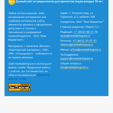
Данный сайт не предназначен для просмотра лицам младше 18 лет.
18+
Адрес: г. Калининград, ул.
Любое использование, либо
Гаражная, д.2, кабинет 308
копирование материалов или
подборки материалов сайта,
Учредитель: ЗАО "Твик Маркетинг"
элементов дизайна и оформления
Главный редактор: Обрехт О.Г.
допускается только с
Редакция:
+7 (4012) 99-21-76
письменного разрешения
news@newkaliningrad.ru
правообладателя - ЗАО «Твик
Маркетинг».
Реклама:
+7 (4012) 31-07-07
reklama@newkaliningrad.ru
Материалы с пометкой «Бизнес»,
Афиша:
afisha@newkaliningrad.ru
«Партнерский материал», «ПМ»,
«PR», «Спецпроект» - публикуются
Техподдержка:
на правах рекламы.
support@newkaliningrad.ru
Общие вопросы:
Сайт newkaliningrad.ru использует
info@newkaliningrad.ru
файлы cookie. Продолжая работу
с сайтом, вы соглашаетесь на
сбор и последующую
обработку
файлов cookie.