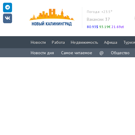
Погода:
+23.5°
Вакансии:
37
80.93$
93.19€
21.69zł
Новости
Работа
Недвижимость
Афиша
Туриз
Новости дня
Самое читаемое
@
Общество