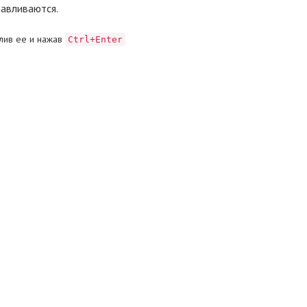
навливаются.
лив ее и нажав
Ctrl+Enter