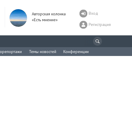
Вход
Авторская колонка
«Есть мнение»
Регистрация
орепортажи
Темы новостей
Конференции