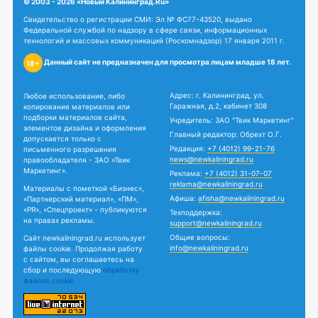
© 2003 - 2026 «Новый Калининград.Ru»
Свидетельство о регистрации СМИ: Эл № ФС77-43520, выдано
Федеральной службой по надзору в сфере связи, информационных
технологий и массовых коммуникаций (Роскомнадзор) 17 января 2011 г.
Данный сайт не предназначен для просмотра лицам младше 18 лет.
18+
Адрес: г. Калининград, ул.
Любое использование, либо
Гаражная, д.2, кабинет 308
копирование материалов или
подборки материалов сайта,
Учредитель: ЗАО "Твик Маркетинг"
элементов дизайна и оформления
Главный редактор: Обрехт О.Г.
допускается только с
Редакция:
+7 (4012) 99-21-76
письменного разрешения
news@newkaliningrad.ru
правообладателя - ЗАО «Твик
Маркетинг».
Реклама:
+7 (4012) 31-07-07
reklama@newkaliningrad.ru
Материалы с пометкой «Бизнес»,
Афиша:
afisha@newkaliningrad.ru
«Партнерский материал», «ПМ»,
«PR», «Спецпроект» - публикуются
Техподдержка:
на правах рекламы.
support@newkaliningrad.ru
Общие вопросы:
Сайт newkaliningrad.ru использует
info@newkaliningrad.ru
файлы cookie. Продолжая работу
с сайтом, вы соглашаетесь на
сбор и последующую
обработку
файлов cookie.