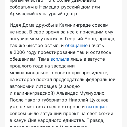
правительство, то к более удачливым
собратьям в Немецко-русский дом или
Армянский культурный центр.
Идея Дома дружбы в Калининграде совсем
не нова. В свое время за нее с присущим ему
энтузиазмом ухватился Георгий Боос, правда,
так же быстро остыл, и
обещание
начать
в 2006 году проектирование так и осталось
обещанием. Тема
всплыла
лишь в августе
прошлого года на заседании
межнационального совета при президенте,
на которое поехал председатель федеральной
автономии литовцев (а заодно
и калининградской) Альвидас Мулиуолис.
После такого губернатор Николай Цуканов
уже не мог остаться в стороне и
вытащил
совсем было затухший проект на свет божий
в канун Дня народного единства. Правда,