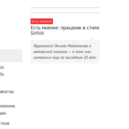
есть мнение
Есть мнение: праздник в стиле
SHIVA
Журналист Оксана Майтакова в
авторской колонке — о том, как
изменился мир за последние 20 лет.
а,
бе
каватор
вижения.
ции.
итков