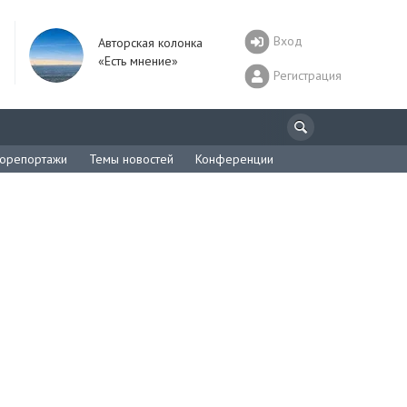
Вход
Авторская колонка
«Есть мнение»
Регистрация
орепортажи
Темы новостей
Конференции