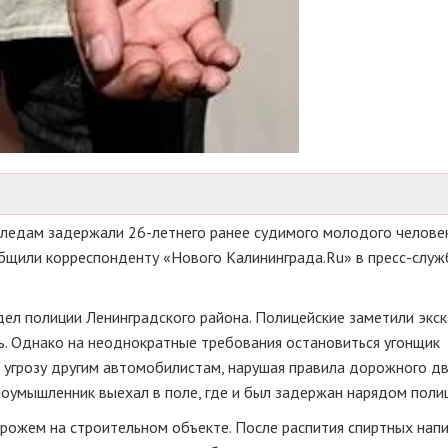
 следам задержали
26-летнего
ранее судимого молодого человек
общили корреспонденту «Нового Калининграда.Ru» в
пресс-служ
дел полиции Ленинградского района. Полицейские заметили экс
ть. Однако на неоднократные требования остановиться угонщик
ю угрозу другим автомобилистам, нарушая правила дорожного д
лоумышленник выехал в поле, где и был задержан нарядом поли
рожем на строительном объекте. После распития спиртных нап