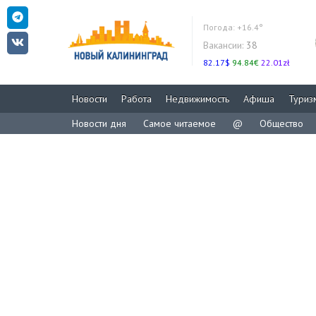
Погода:
+16.4°
Вакансии:
38
82.17$
94.84€
22.01zł
Новости
Работа
Недвижимость
Афиша
Туриз
Новости дня
Самое читаемое
@
Общество