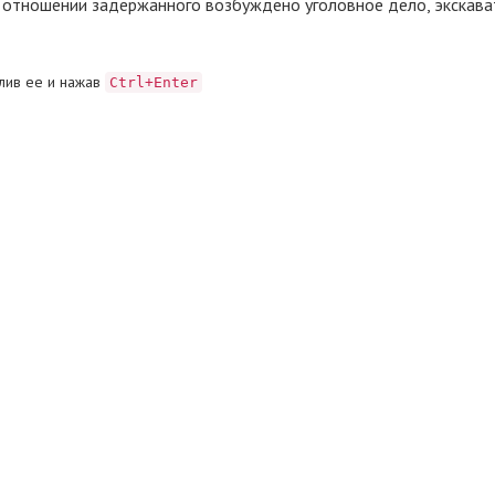
 В отношении задержанного возбуждено уголовное дело, экскав
лив ее и нажав
Ctrl+Enter