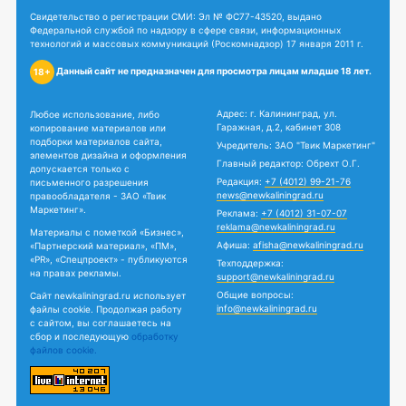
Свидетельство о регистрации СМИ: Эл № ФС77-43520, выдано
Федеральной службой по надзору в сфере связи, информационных
технологий и массовых коммуникаций (Роскомнадзор) 17 января 2011 г.
Данный сайт не предназначен для просмотра лицам младше 18 лет.
18+
Адрес: г. Калининград, ул.
Любое использование, либо
Гаражная, д.2, кабинет 308
копирование материалов или
подборки материалов сайта,
Учредитель: ЗАО "Твик Маркетинг"
элементов дизайна и оформления
Главный редактор: Обрехт О.Г.
допускается только с
Редакция:
+7 (4012) 99-21-76
письменного разрешения
news@newkaliningrad.ru
правообладателя - ЗАО «Твик
Маркетинг».
Реклама:
+7 (4012) 31-07-07
reklama@newkaliningrad.ru
Материалы с пометкой «Бизнес»,
Афиша:
afisha@newkaliningrad.ru
«Партнерский материал», «ПМ»,
«PR», «Спецпроект» - публикуются
Техподдержка:
на правах рекламы.
support@newkaliningrad.ru
Общие вопросы:
Сайт newkaliningrad.ru использует
info@newkaliningrad.ru
файлы cookie. Продолжая работу
с сайтом, вы соглашаетесь на
сбор и последующую
обработку
файлов cookie.