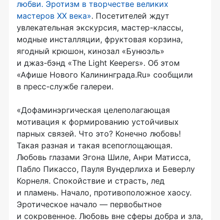
любви. Эротизм в творчестве великих
мастеров XX века»
. Посетителей ждут
увлекательная экскурсия,
мастер-классы
,
модные инсталляции, фруктовая корзина,
ягодный крюшон, кинозал «Бунюэль»
и
джаз-бэнд
«The Light Keepers». Об этом
«Афише Нового Калининграда.Ru» сообщили
в
пресс-службе
галереи.
«Дофаминэргическая целеполагающая
мотивация к формированию устойчивых
парных связей. Что это? Конечно любовь!
Такая разная и такая всепоглощающая.
Любовь глазами Эгона Шиле, Анри Матисса,
Пабло Пикассо, Пауля Вундерлиха и Беверлу
Корнеля. Спокойствие и страсть, лед
и пламень. Начало, противоположное хаосу.
Эротическое начало — первобытное
и сокровенное. Любовь вне сферы добра и зла,