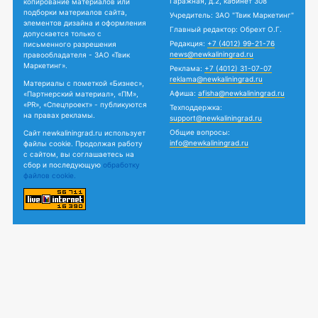
Гаражная, д.2, кабинет 308
копирование материалов или
подборки материалов сайта,
Учредитель: ЗАО "Твик Маркетинг"
элементов дизайна и оформления
Главный редактор: Обрехт О.Г.
допускается только с
Редакция:
+7 (4012) 99-21-76
письменного разрешения
news@newkaliningrad.ru
правообладателя - ЗАО «Твик
Маркетинг».
Реклама:
+7 (4012) 31-07-07
reklama@newkaliningrad.ru
Материалы с пометкой «Бизнес»,
Афиша:
afisha@newkaliningrad.ru
«Партнерский материал», «ПМ»,
«PR», «Спецпроект» - публикуются
Техподдержка:
на правах рекламы.
support@newkaliningrad.ru
Общие вопросы:
Сайт newkaliningrad.ru использует
info@newkaliningrad.ru
файлы cookie. Продолжая работу
с сайтом, вы соглашаетесь на
сбор и последующую
обработку
файлов cookie.