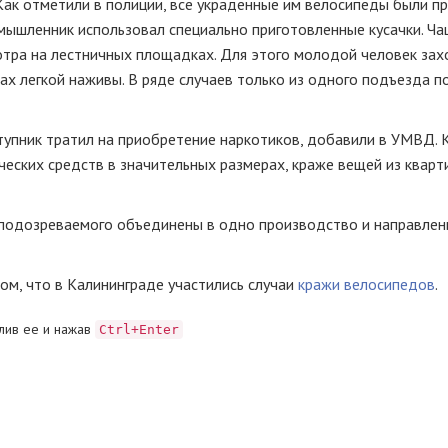
 Как отметили в полиции, все украденные им велосипеды были п
мышленник использовал специально приготовленные кусачки. Ча
тра на лестничных площадках. Для этого молодой человек зах
ах легкой наживы. В ряде случаев только из одного подъезда п
упник тратил на приобретение наркотиков, добавили в УМВД. К
ческих средств в значительных размерах, краже вещей из кварт
подозреваемого объединены в одно производство и направлен
м, что в Калининграде участились случаи
кражи велосипедов
.
лив ее и нажав
Ctrl+Enter