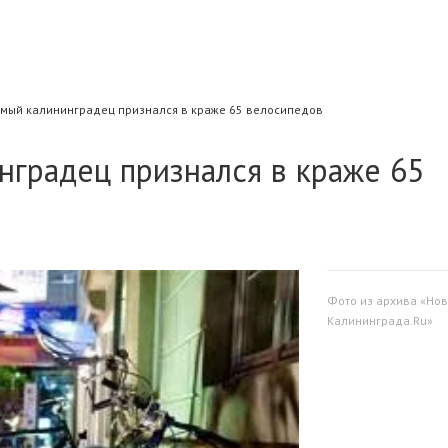
мый калининградец признался в краже 65 велосипедов
градец признался в краже 65
Фото из архива «Нов
Калининграда.Ru»