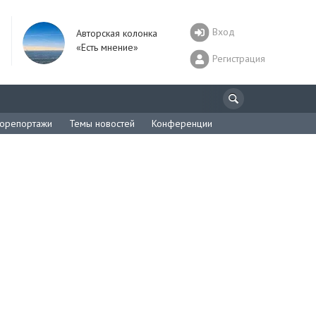
Вход
Авторская колонка
«Есть мнение»
Регистрация
орепортажи
Темы новостей
Конференции