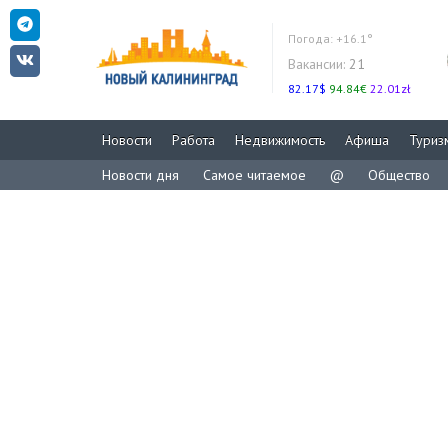
Погода:
+16.1°
Вакансии:
21
82.17$
94.84€
22.01zł
Новости
Работа
Недвижимость
Афиша
Туриз
Новости дня
Самое читаемое
@
Общество