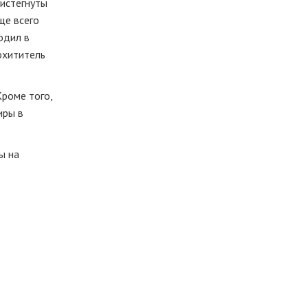
ристегнуты
ще всего
одил в
охититель
роме того,
иры в
ы на