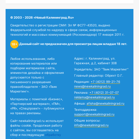
© 2003 - 2026 «Новый Калининград.Ru»
Свидетельство о регистрации СМИ: Эл № ФС77-43520, выдано
Федеральной службой по надзору в сфере связи, информационных
технологий и массовых коммуникаций (Роскомнадзор) 17 января 2011 г.
Данный сайт не предназначен для просмотра лицам младше 18 лет.
18+
Адрес: г. Калининград, ул.
Любое использование, либо
Гаражная, д.2, кабинет 308
копирование материалов или
подборки материалов сайта,
Учредитель: ЗАО "Твик Маркетинг"
элементов дизайна и оформления
Главный редактор: Обрехт О.Г.
допускается только с
Редакция:
+7 (4012) 99-21-76
письменного разрешения
news@newkaliningrad.ru
правообладателя - ЗАО «Твик
Маркетинг».
Реклама:
+7 (4012) 31-07-07
reklama@newkaliningrad.ru
Материалы с пометкой «Бизнес»,
Афиша:
afisha@newkaliningrad.ru
«Партнерский материал», «ПМ»,
«PR», «Спецпроект» - публикуются
Техподдержка:
на правах рекламы.
support@newkaliningrad.ru
Общие вопросы:
Сайт newkaliningrad.ru использует
info@newkaliningrad.ru
файлы cookie. Продолжая работу
с сайтом, вы соглашаетесь на
сбор и последующую
обработку