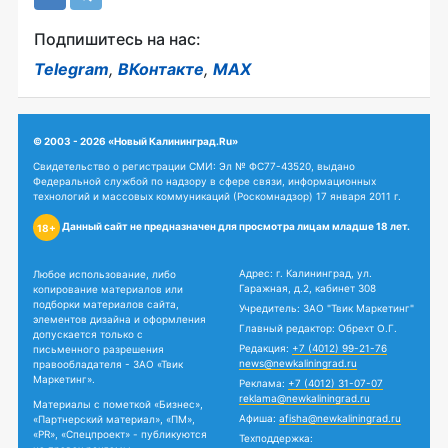
Подпишитесь на нас:
Telegram
,
ВКонтакте
,
MAX
© 2003 - 2026 «Новый Калининград.Ru»
Свидетельство о регистрации СМИ: Эл № ФС77-43520, выдано
Федеральной службой по надзору в сфере связи, информационных
технологий и массовых коммуникаций (Роскомнадзор) 17 января 2011 г.
Данный сайт не предназначен для просмотра лицам младше 18 лет.
18+
Адрес: г. Калининград, ул.
Любое использование, либо
Гаражная, д.2, кабинет 308
копирование материалов или
подборки материалов сайта,
Учредитель: ЗАО "Твик Маркетинг"
элементов дизайна и оформления
Главный редактор: Обрехт О.Г.
допускается только с
Редакция:
+7 (4012) 99-21-76
письменного разрешения
news@newkaliningrad.ru
правообладателя - ЗАО «Твик
Маркетинг».
Реклама:
+7 (4012) 31-07-07
reklama@newkaliningrad.ru
Материалы с пометкой «Бизнес»,
Афиша:
afisha@newkaliningrad.ru
«Партнерский материал», «ПМ»,
«PR», «Спецпроект» - публикуются
Техподдержка: