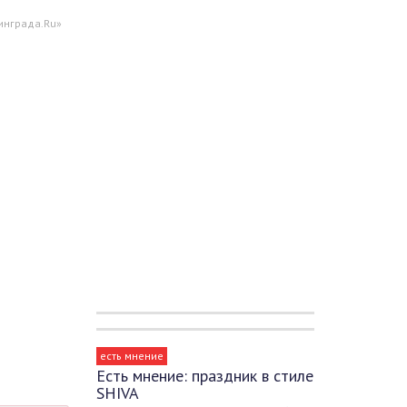
инграда.Ru»
есть мнение
Есть мнение: праздник в стиле
SHIVA