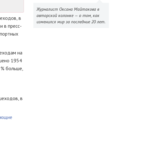
Журналист Оксана Майтакова в
авторской колонке — о том, как
еходов, в
изменился мир за последние 20 лет.
и в пресс-
спортных
шеходам на
ршено 1954
8% больше,
шеходов, в
ающие