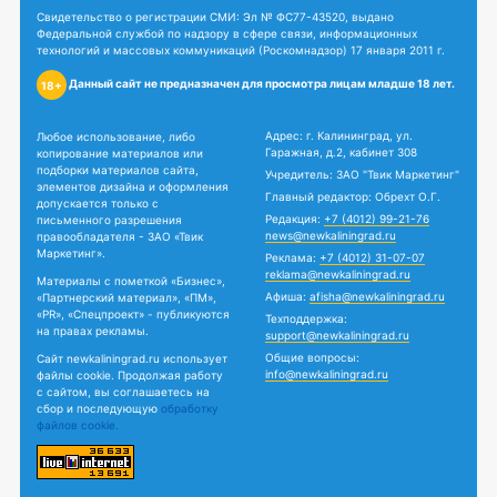
Свидетельство о регистрации СМИ: Эл № ФС77-43520, выдано
Федеральной службой по надзору в сфере связи, информационных
технологий и массовых коммуникаций (Роскомнадзор) 17 января 2011 г.
Данный сайт не предназначен для просмотра лицам младше 18 лет.
18+
Адрес: г. Калининград, ул.
Любое использование, либо
Гаражная, д.2, кабинет 308
копирование материалов или
подборки материалов сайта,
Учредитель: ЗАО "Твик Маркетинг"
элементов дизайна и оформления
Главный редактор: Обрехт О.Г.
допускается только с
Редакция:
+7 (4012) 99-21-76
письменного разрешения
news@newkaliningrad.ru
правообладателя - ЗАО «Твик
Маркетинг».
Реклама:
+7 (4012) 31-07-07
reklama@newkaliningrad.ru
Материалы с пометкой «Бизнес»,
Афиша:
afisha@newkaliningrad.ru
«Партнерский материал», «ПМ»,
«PR», «Спецпроект» - публикуются
Техподдержка:
на правах рекламы.
support@newkaliningrad.ru
Общие вопросы:
Сайт newkaliningrad.ru использует
info@newkaliningrad.ru
файлы cookie. Продолжая работу
с сайтом, вы соглашаетесь на
сбор и последующую
обработку
файлов cookie.