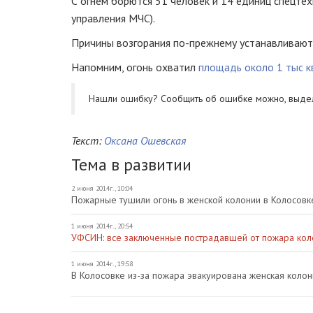
С огнем борются 51 человек и 14 единиц спецтех
управления МЧС).
Причины возгорания
по-прежнему
устанавливают
Напомним, огонь охватил
площадь около 1 тыс 
Нашли ошибку? Cообщить об ошибке можно, выде
Текст:
Оксана Ошевская
Тема в развитии
2 июня 2014г., 10:04
Пожарные тушили огонь в женской колонии в Колосовк
1 июня 2014г., 20:54
УФСИН: все заключенные пострадавшей от пожара коло
1 июня 2014г., 19:58
В Колосовке из-за пожара эвакуирована женская колон