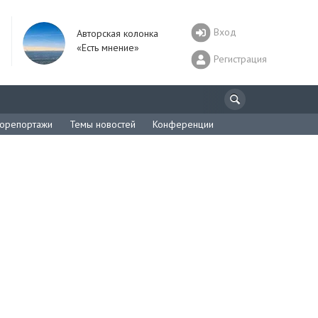
Вход
Авторская колонка
«Есть мнение»
Регистрация
орепортажи
Темы новостей
Конференции