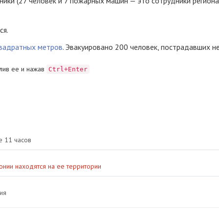
ники (27 человек и 7 пожарных машин — это сотрудники регион
ся.
квадратных метров
. Эвакуировано 200 человек, пострадавших не
лив ее и нажав
Ctrl+Enter
е 11 часов
нии находятся на ее территории
ия