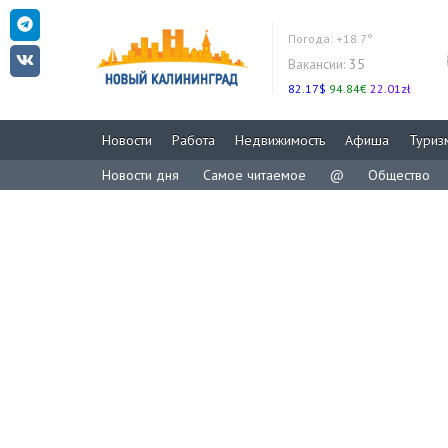
Погода:
+18.7°
Вакансии:
35
82.17$
94.84€
22.01zł
Новости
Работа
Недвижимость
Афиша
Туриз
Новости дня
Самое читаемое
@
Общество