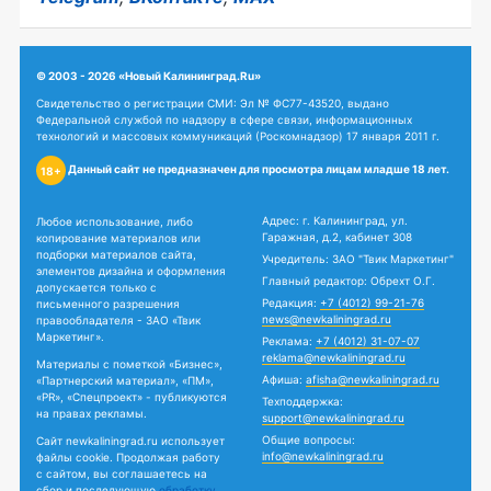
© 2003 - 2026 «Новый Калининград.Ru»
Свидетельство о регистрации СМИ: Эл № ФС77-43520, выдано
Федеральной службой по надзору в сфере связи, информационных
технологий и массовых коммуникаций (Роскомнадзор) 17 января 2011 г.
Данный сайт не предназначен для просмотра лицам младше 18 лет.
18+
Адрес: г. Калининград, ул.
Любое использование, либо
Гаражная, д.2, кабинет 308
копирование материалов или
подборки материалов сайта,
Учредитель: ЗАО "Твик Маркетинг"
элементов дизайна и оформления
Главный редактор: Обрехт О.Г.
допускается только с
Редакция:
+7 (4012) 99-21-76
письменного разрешения
news@newkaliningrad.ru
правообладателя - ЗАО «Твик
Маркетинг».
Реклама:
+7 (4012) 31-07-07
reklama@newkaliningrad.ru
Материалы с пометкой «Бизнес»,
Афиша:
afisha@newkaliningrad.ru
«Партнерский материал», «ПМ»,
«PR», «Спецпроект» - публикуются
Техподдержка:
на правах рекламы.
support@newkaliningrad.ru
Общие вопросы:
Сайт newkaliningrad.ru использует
info@newkaliningrad.ru
файлы cookie. Продолжая работу
с сайтом, вы соглашаетесь на
сбор и последующую
обработку