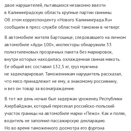
двое нарушителей, пытавшихся незаконно ввезти
в Калининградскую область крупные партии свинины.
Об этом корреспонденту «Нового Калининграда.Ru»
сообщили в
пресс-службе
областной таможни в четверг.
В автомобиле жителя Бартошице, следовавшего на личном
автомобиле «Ауди 100», инспекторы обнаружили 33
полиэтиленовых прозрачных пакета без маркировок,
внутри которых находилась охлажденная свиная мякоть.
Ее общий вес составил 132,5 кг, груз мужчина
не задекларировал. Таможенникам нарушитель рассказал,
что мясо принадлежит не ему, а знакомому россиянину,
и вез он товар за вознаграждение.
В тот же день ночью был задержан уроженец Республики
Азербайджан, который пересекал
российско-польский
участок границы на автомобиле марки «Пежо». Как и поляк,
водитель не заполнил пассажирскую декларацию.
Но во время таможенного досмотра его фургона