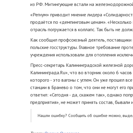
из РФ. Митингующие встали на железнодорожно
«Регнум» приводит мнение лидера «Солидарности»
продаётся по «демпинговым ценам». «Несколько 
отрасль погружается в коллапс. Так быть не долж
Как сообщил профсоюзный деятель, поставщики 
польские госструктуры. Главное требование про
учреждения использовали для отопления исключи
Пресс-секретарь Калининградской железной до
Калининграда.Ru», что во вторник около 6 часов 
которого - это вагоны с углем.
Он уже прошел
все
станции в Бранево о том, что они не могут его пр
ответил:
«Сегодня - да, скажем так», однако попр
предприятия»,
не может принять состав, бывали и
Нашли ошибку? Cообщить об ошибке можно, выде