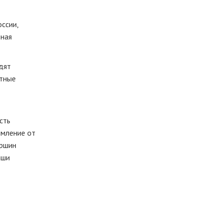
ссии,
ьная
дят
етные
сть
омление от
ершин
аши