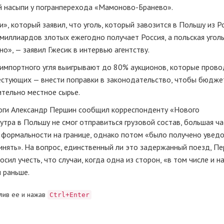
й насыпи у погранперехода
«Мамоново-Бранево»
.
, который заявил, что уголь, который завозится в Польшу из Ро
миллиардов злотых ежегодно получает Россия, а польская угол
но», — заявил Гжесик в интервью агентству.
импортного угля выигрывают до 80% аукционов, которые прово
тестующих — внести поправки в законодательство, чтобы бюдж
тельно местное сырье.
роги Александр Першин сообщил корреспонденту
«Нового
утра в Польшу не смог отправиться грузовой состав, большая ча
 формальности на границе, однако потом
«
было получено увед
инять
». На вопрос, единственный ли это задержанный поезд, П
осил учесть, что случаи, когда одна из сторон,
«в том числе и н
 раньше.
лив ее и нажав
Ctrl+Enter