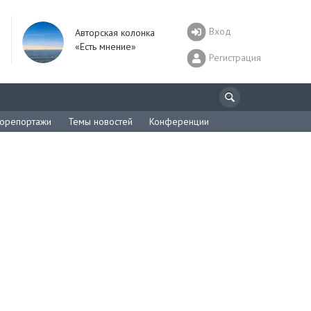
Вход
Авторская колонка
«Есть мнение»
Регистрация
орепортажи
Темы новостей
Конференции