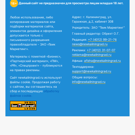
Данный сайт не предназначен для просмотра лицам младше 18 лет.
18+
Адрес: г. Калининград, ул.
Любое использование, либо
Гаражная, д.2, кабинет 308
копирование материалов или
подборки материалов сайта,
Учредитель: ЗАО "Твик Маркетинг"
элементов дизайна и оформления
Главный редактор: Обрехт О.Г.
допускается только с
Редакция:
+7 (4012) 99-21-76
письменного разрешения
news@newkaliningrad.ru
правообладателя - ЗАО «Твик
Маркетинг».
Реклама:
+7 (4012) 31-07-07
reklama@newkaliningrad.ru
Материалы с пометкой «Бизнес»,
Афиша:
afisha@newkaliningrad.ru
«Партнерский материал», «ПМ»,
«PR», «Спецпроект» - публикуются
Техподдержка:
на правах рекламы.
support@newkaliningrad.ru
Общие вопросы:
Сайт newkaliningrad.ru использует
info@newkaliningrad.ru
файлы cookie. Продолжая работу
с сайтом, вы соглашаетесь на
сбор и последующую
обработку
файлов cookie.