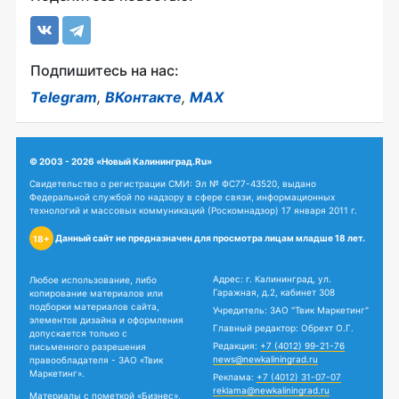
Подпишитесь на нас:
Telegram
,
ВКонтакте
,
MAX
© 2003 - 2026 «Новый Калининград.Ru»
Свидетельство о регистрации СМИ: Эл № ФС77-43520, выдано
Федеральной службой по надзору в сфере связи, информационных
технологий и массовых коммуникаций (Роскомнадзор) 17 января 2011 г.
Данный сайт не предназначен для просмотра лицам младше 18 лет.
18+
Адрес: г. Калининград, ул.
Любое использование, либо
Гаражная, д.2, кабинет 308
копирование материалов или
подборки материалов сайта,
Учредитель: ЗАО "Твик Маркетинг"
элементов дизайна и оформления
Главный редактор: Обрехт О.Г.
допускается только с
Редакция:
+7 (4012) 99-21-76
письменного разрешения
news@newkaliningrad.ru
правообладателя - ЗАО «Твик
Маркетинг».
Реклама:
+7 (4012) 31-07-07
reklama@newkaliningrad.ru
Материалы с пометкой «Бизнес»,