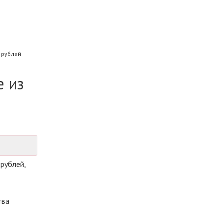
 рублей
е из
рублей,
тва