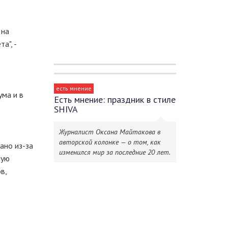
 на
а", -
есть мнение
ма и в
Есть мнение: праздник в стиле
SHIVA
Журналист Оксана Майтакова в
авторской колонке — о том, как
ано из-за
изменился мир за последние 20 лет.
ную
в,