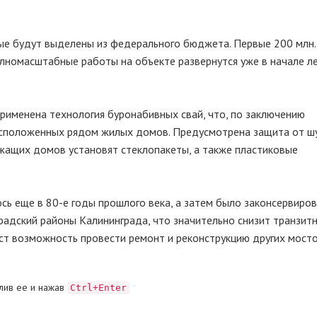
рые будут выделены из федерального бюджета. Первые 200 млн.
лномасштабные работы на объекте развернутся уже в начале лет
рименена технология буронабивных свай, что, по заключению
расположенных рядом жилых домов. Предусмотрена защита от шу
ежащих домов установят стеклопакеты, а также пластиковые
сь еще в 80-е годы прошлого века, а затем было законсервиров
градский районы Калининграда, что значительно снизит транзит
даст возможность провести ремонт и реконструкцию других мосто
лив ее и нажав
Ctrl+Enter