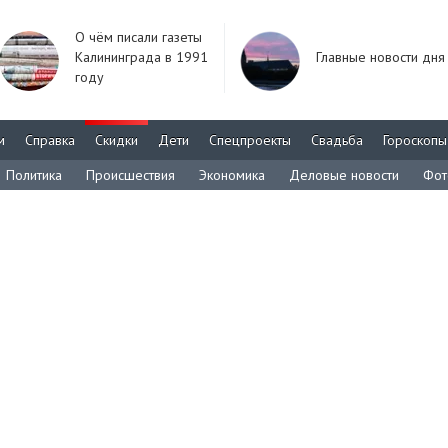
О чём писали газеты
Калининграда в 1991
Главные новости дня
году
м
Справка
Скидки
Дети
Спецпроекты
Свадьба
Гороскопы
Политика
Происшествия
Экономика
Деловые новости
Фот