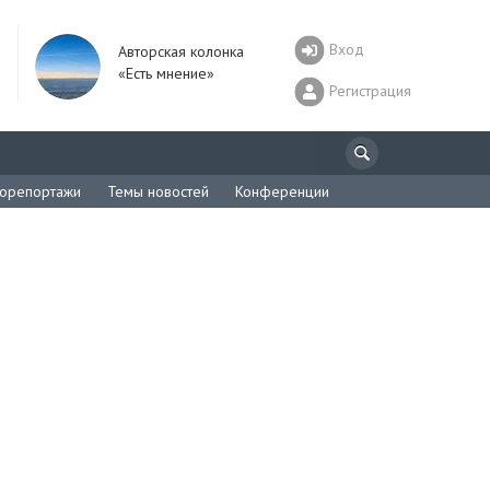
Вход
Авторская колонка
«Есть мнение»
Регистрация
орепортажи
Темы новостей
Конференции