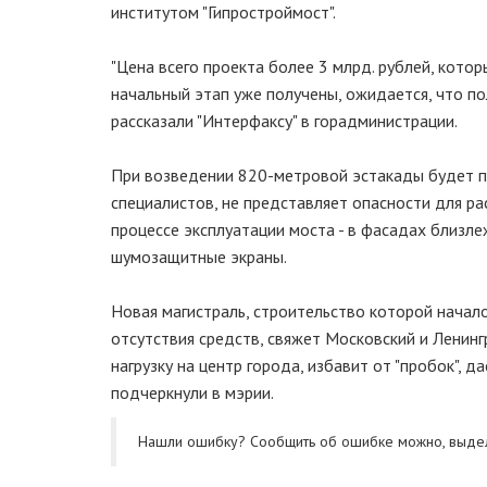
институтом "Гипростроймост".
"Цена всего проекта более 3 млрд. рублей, кото
начальный этап уже получены, ожидается, что по
рассказали "Интерфаксу" в горадминистрации.
При возведении 820-метровой эстакады будет п
специалистов, не представляет опасности для 
процессе эксплуатации моста - в фасадах близл
шумозащитные экраны.
Hовая магистраль, строительство которой начало
отсутствия средств, свяжет Московский и Ленин
нагрузку на центр города, избавит от "пробок", 
подчеркнули в мэрии.
Нашли ошибку? Cообщить об ошибке можно, выде