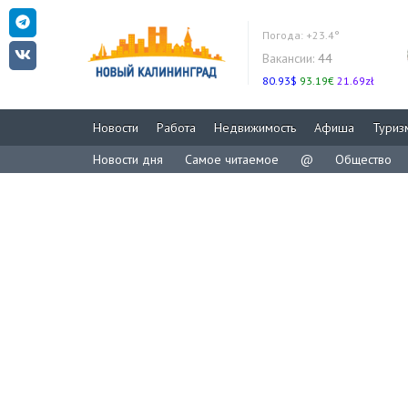
Погода:
+23.4°
Вакансии:
44
80.93$
93.19€
21.69zł
Новости
Работа
Недвижимость
Афиша
Туриз
Новости дня
Самое читаемое
@
Общество