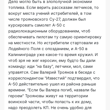
Дело могло быть в злополучной экономии
топлива. Если верить рассказам летчиков, то
вокруг места учений истребителей, в том
числе трояновского Су-27, должен был
курсировать самолет А-50 с
радиолокационным оборудованием, чтоб
обеспечивать пилотам ту самую ориентировку
на местности. Но истребители стартовали из
Лодейного Поля с опозданием, и А-50 в
Калининграде уже какое-то время кружил. И
чтоб зря не жег керосин, ему будто бы дали
команду: иди "на базу", летчики, мол, сами
управятся. Сам Валерий Троянов в беседе с
корреспондентом "Известий" подтвердил, что
А-50 действительно ушел из района раньше
времени. "Если бы Валера погиб, назвали бы
героем" Трояновы живут на территории
воинской части, чтобы попасть к их дому,
надо преодолеть КП. Не очень удобно для