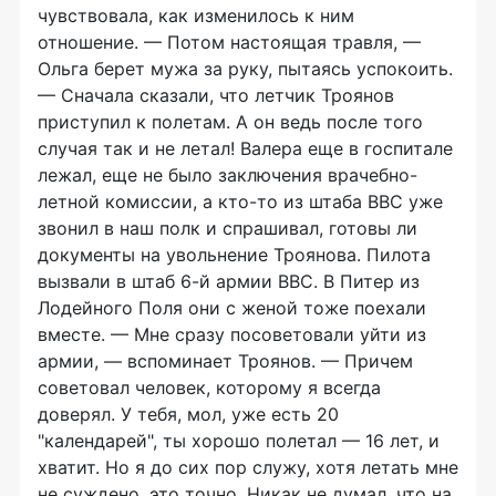
чувствовала, как изменилось к ним
отношение. — Потом настоящая травля, —
Ольга берет мужа за руку, пытаясь успокоить.
— Сначала сказали, что летчик Троянов
приступил к полетам. А он ведь после того
случая так и не летал! Валера еще в госпитале
лежал, еще не было заключения врачебно-
летной комиссии, а кто-то из штаба ВВС уже
звонил в наш полк и спрашивал, готовы ли
документы на увольнение Троянова. Пилота
вызвали в штаб 6-й армии ВВС. В Питер из
Лодейного Поля они с женой тоже поехали
вместе. — Мне сразу посоветовали уйти из
армии, — вспоминает Троянов. — Причем
советовал человек, которому я всегда
доверял. У тебя, мол, уже есть 20
"календарей", ты хорошо полетал — 16 лет, и
хватит. Но я до сих пор служу, хотя летать мне
не суждено, это точно. Никак не думал, что на