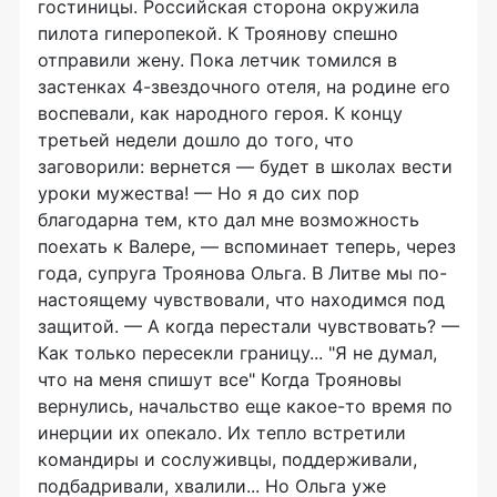
гостиницы. Российская сторона окружила
пилота гиперопекой. К Троянову спешно
отправили жену. Пока летчик томился в
застенках 4-звездочного отеля, на родине его
воспевали, как народного героя. К концу
третьей недели дошло до того, что
заговорили: вернется — будет в школах вести
уроки мужества! — Но я до сих пор
благодарна тем, кто дал мне возможность
поехать к Валере, — вспоминает теперь, через
года, супруга Троянова Ольга. В Литве мы по-
настоящему чувствовали, что находимся под
защитой. — А когда перестали чувствовать? —
Как только пересекли границу... "Я не думал,
что на меня спишут все" Когда Трояновы
вернулись, начальство еще какое-то время по
инерции их опекало. Их тепло встретили
командиры и сослуживцы, поддерживали,
подбадривали, хвалили... Но Ольга уже