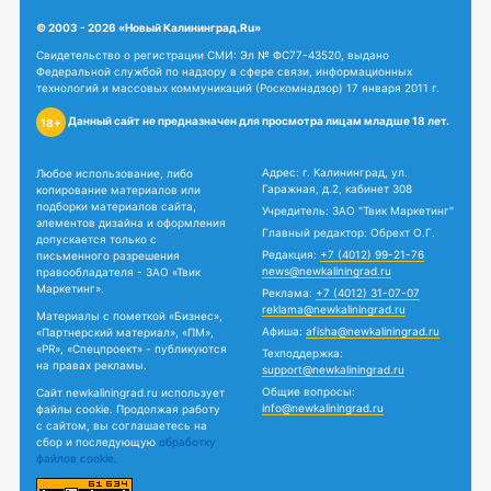
© 2003 - 2026 «Новый Калининград.Ru»
Свидетельство о регистрации СМИ: Эл № ФС77-43520, выдано
Федеральной службой по надзору в сфере связи, информационных
технологий и массовых коммуникаций (Роскомнадзор) 17 января 2011 г.
Данный сайт не предназначен для просмотра лицам младше 18 лет.
18+
Адрес: г. Калининград, ул.
Любое использование, либо
Гаражная, д.2, кабинет 308
копирование материалов или
подборки материалов сайта,
Учредитель: ЗАО "Твик Маркетинг"
элементов дизайна и оформления
Главный редактор: Обрехт О.Г.
допускается только с
Редакция:
+7 (4012) 99-21-76
письменного разрешения
news@newkaliningrad.ru
правообладателя - ЗАО «Твик
Маркетинг».
Реклама:
+7 (4012) 31-07-07
reklama@newkaliningrad.ru
Материалы с пометкой «Бизнес»,
Афиша:
afisha@newkaliningrad.ru
«Партнерский материал», «ПМ»,
«PR», «Спецпроект» - публикуются
Техподдержка:
на правах рекламы.
support@newkaliningrad.ru
Общие вопросы:
Сайт newkaliningrad.ru использует
info@newkaliningrad.ru
файлы cookie. Продолжая работу
с сайтом, вы соглашаетесь на
сбор и последующую
обработку
файлов cookie.