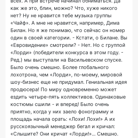
всех. А при встрече начинал обниматься. Да
как же это, блин, можно? Что, хуже никого
нет? Ну не нравится тебе музыка группы
«Чайф». А мне не нравится, например, Дима
Билан. Но я же понимаю, что сейчас он номер
один в своей категории. - Кстати, о Билане. Вы
«Евровидение» смотрели? - Нет. Но с группой
«Лорди» (победители конкурса в этом году. -
Ред.) мы выступали на Васильевском спуске.
Было очень смешно. Более глобального
лохотрона, чем «Лорди», по-моему, мировой
шоу-бизнес еще не придумал. Гениальная идея
продюсера! По миру одновременно может
ездить четыре-пять коллективов. Одинаковые
костюмы сшили - и вперед! Было очень
приятно, когда у них заело фонограмму и
площадь начала орать: «Лохи! Лохи!» А их
русскоязычный менеджер бегал и кричал:
«Слышите? Они кричат «Лорди!»... Смешно.