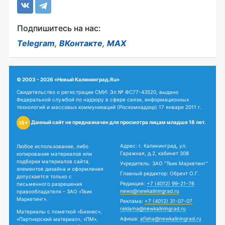
Подпишитесь на нас:
Telegram
,
ВКонтакте
,
MAX
© 2003 - 2026 «Новый Калининград.Ru»
Свидетельство о регистрации СМИ: Эл № ФС77-43520, выдано
Федеральной службой по надзору в сфере связи, информационных
технологий и массовых коммуникаций (Роскомнадзор) 17 января 2011 г.
Данный сайт не предназначен для просмотра лицам младше 18 лет.
18+
Адрес: г. Калининград, ул.
Любое использование, либо
Гаражная, д.2, кабинет 308
копирование материалов или
подборки материалов сайта,
Учредитель: ЗАО "Твик Маркетинг"
элементов дизайна и оформления
Главный редактор: Обрехт О.Г.
допускается только с
Редакция:
+7 (4012) 99-21-76
письменного разрешения
news@newkaliningrad.ru
правообладателя - ЗАО «Твик
Маркетинг».
Реклама:
+7 (4012) 31-07-07
reklama@newkaliningrad.ru
Материалы с пометкой «Бизнес»,
Афиша:
afisha@newkaliningrad.ru
«Партнерский материал», «ПМ»,