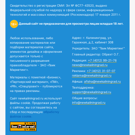
Свидетельство о регистрации СМИ: Эл № ФС77-43520, выдано
Федеральной службой по надзору в сфере связи, информационных
технологий и массовых коммуникаций (Роскомнадзор) 17 января 2011 г.
Данный сайт не предназначен для просмотра лицам младше 18 лет.
18+
Адрес: г. Калининград, ул.
Любое использование, либо
Гаражная, д.2, кабинет 308
копирование материалов или
подборки материалов сайта,
Учредитель: ЗАО "Твик Маркетинг"
элементов дизайна и оформления
Главный редактор: Обрехт О.Г.
допускается только с
Редакция:
+7 (4012) 99-21-76
письменного разрешения
news@newkaliningrad.ru
правообладателя - ЗАО «Твик
Маркетинг».
Реклама:
+7 (4012) 31-07-07
reklama@newkaliningrad.ru
Материалы с пометкой «Бизнес»,
Афиша:
afisha@newkaliningrad.ru
«Партнерский материал», «ПМ»,
«PR», «Спецпроект» - публикуются
Техподдержка:
на правах рекламы.
support@newkaliningrad.ru
Общие вопросы:
Сайт newkaliningrad.ru использует
info@newkaliningrad.ru
файлы cookie. Продолжая работу
с сайтом, вы соглашаетесь на
сбор и последующую
обработку
файлов cookie.