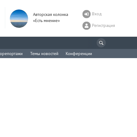
Вход
Авторская колонка
«Есть мнение»
Регистрация
орепортажи
Темы новостей
Конференции