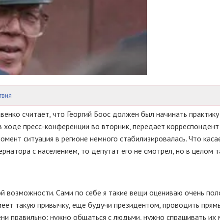
твия
венко считает, что Георгий Боос должен был начинать практику
 в ходе пресс-конференции во вторник, передает корреспондент
момент ситуация в регионе немного стабилизировалась. Что каса
ернатора с населением, то депутат его не смотрел, но в целом 
акой возможности. Сами по себе я такие вещи оцениваю очень по
 имеет такую привычку, еще будучи президентом, проводить прям
пени правильно: нужно общаться с людьми, нужно спрашивать их 