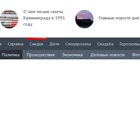
О чём писали газеты
Калининграда в 1991
Главные новости дня
году
м
Справка
Скидки
Дети
Спецпроекты
Свадьба
Гороскопы
Политика
Происшествия
Экономика
Деловые новости
Фот