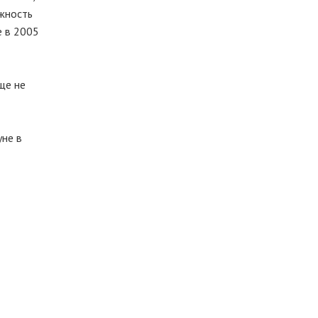
жность
е в 2005
ще не
уне в