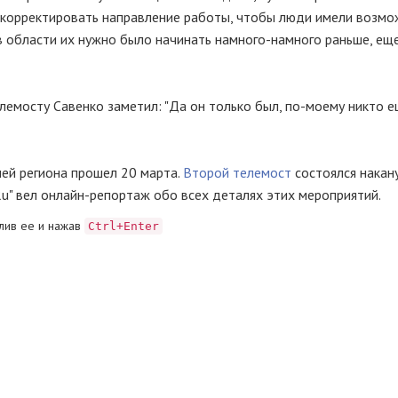
 скорректировать направление работы, чтобы люди имели возмо
с в области их нужно было начинать намного-намного раньше, ещ
лемосту Савенко заметил: "Да он только был, по-моему никто е
ей региона прошел 20 марта.
Второй телемост
состоялся накан
Ru" вел онлайн-репортаж обо всех деталях этих мероприятий.
лив ее и нажав
Ctrl+Enter