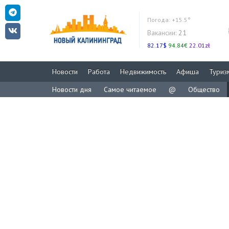
Погода:
+15.5°
Вакансии:
21
82.17$
94.84€
22.01zł
Новости
Работа
Недвижимость
Афиша
Туриз
Новости дня
Самое читаемое
@
Общество