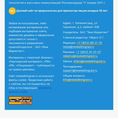
технологий и массовых коммуникаций (Роскомнадзор) 17 января 2011 г.
Данный сайт не предназначен для просмотра лицам младше 18 лет.
18+
Адрес: г. Калининград, ул.
Любое использование, либо
Гаражная, д.2, кабинет 308
копирование материалов или
подборки материалов сайта,
Учредитель: ЗАО "Твик Маркетинг"
элементов дизайна и оформления
Главный редактор: Обрехт О.Г.
допускается только с
Редакция:
+7 (4012) 99-21-76
письменного разрешения
news@newkaliningrad.ru
правообладателя - ЗАО «Твик
Маркетинг».
Реклама:
+7 (4012) 31-07-07
reklama@newkaliningrad.ru
Материалы с пометкой «Бизнес»,
Афиша:
afisha@newkaliningrad.ru
«Партнерский материал», «ПМ»,
«PR», «Спецпроект» - публикуются
Техподдержка:
на правах рекламы.
support@newkaliningrad.ru
Общие вопросы:
Сайт newkaliningrad.ru использует
info@newkaliningrad.ru
файлы cookie. Продолжая работу
с сайтом, вы соглашаетесь на
сбор и последующую
обработку
файлов cookie.