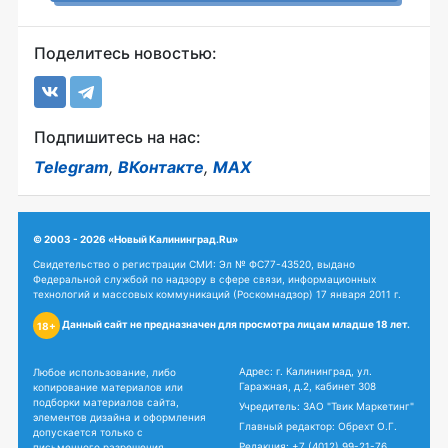
Поделитесь новостью:
Подпишитесь на нас:
Telegram
,
ВКонтакте
,
MAX
© 2003 - 2026 «Новый Калининград.Ru»
Свидетельство о регистрации СМИ: Эл № ФС77-43520, выдано
Федеральной службой по надзору в сфере связи, информационных
технологий и массовых коммуникаций (Роскомнадзор) 17 января 2011 г.
Данный сайт не предназначен для просмотра лицам младше 18 лет.
18+
Адрес: г. Калининград, ул.
Любое использование, либо
Гаражная, д.2, кабинет 308
копирование материалов или
подборки материалов сайта,
Учредитель: ЗАО "Твик Маркетинг"
элементов дизайна и оформления
Главный редактор: Обрехт О.Г.
допускается только с
Редакция:
+7 (4012) 99-21-76
письменного разрешения