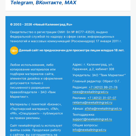
Telegram
,
ВКонтакте
,
MAX
© 2003 - 2026 «Новый Калининград.Ru»
Свидетельство о регистрации СМИ: Эл № ФС77-43520, выдано
Федеральной службой по надзору в сфере связи, информационных
технологий и массовых коммуникаций (Роскомнадзор) 17 января 2011 г.
Данный сайт не предназначен для просмотра лицам младше 18 лет.
18+
Адрес: г. Калининград, ул.
Любое использование, либо
Гаражная, д.2, кабинет 308
копирование материалов или
подборки материалов сайта,
Учредитель: ЗАО "Твик Маркетинг"
элементов дизайна и оформления
Главный редактор: Обрехт О.Г.
допускается только с
Редакция:
+7 (4012) 99-21-76
письменного разрешения
news@newkaliningrad.ru
правообладателя - ЗАО «Твик
Маркетинг».
Реклама:
+7 (4012) 31-07-07
reklama@newkaliningrad.ru
Материалы с пометкой «Бизнес»,
Афиша:
afisha@newkaliningrad.ru
«Партнерский материал», «ПМ»,
«PR», «Спецпроект» - публикуются
Техподдержка:
на правах рекламы.
support@newkaliningrad.ru
Общие вопросы:
Сайт newkaliningrad.ru использует
info@newkaliningrad.ru
файлы cookie. Продолжая работу
с сайтом, вы соглашаетесь на