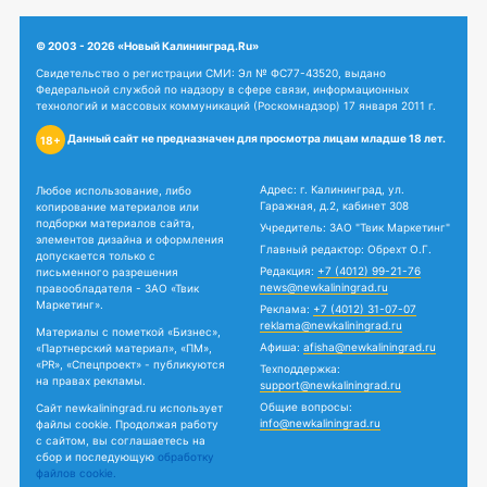
© 2003 - 2026 «Новый Калининград.Ru»
Свидетельство о регистрации СМИ: Эл № ФС77-43520, выдано
Федеральной службой по надзору в сфере связи, информационных
технологий и массовых коммуникаций (Роскомнадзор) 17 января 2011 г.
Данный сайт не предназначен для просмотра лицам младше 18 лет.
18+
Адрес: г. Калининград, ул.
Любое использование, либо
Гаражная, д.2, кабинет 308
копирование материалов или
подборки материалов сайта,
Учредитель: ЗАО "Твик Маркетинг"
элементов дизайна и оформления
Главный редактор: Обрехт О.Г.
допускается только с
Редакция:
+7 (4012) 99-21-76
письменного разрешения
news@newkaliningrad.ru
правообладателя - ЗАО «Твик
Маркетинг».
Реклама:
+7 (4012) 31-07-07
reklama@newkaliningrad.ru
Материалы с пометкой «Бизнес»,
Афиша:
afisha@newkaliningrad.ru
«Партнерский материал», «ПМ»,
«PR», «Спецпроект» - публикуются
Техподдержка:
на правах рекламы.
support@newkaliningrad.ru
Общие вопросы:
Сайт newkaliningrad.ru использует
info@newkaliningrad.ru
файлы cookie. Продолжая работу
с сайтом, вы соглашаетесь на
сбор и последующую
обработку
файлов cookie.