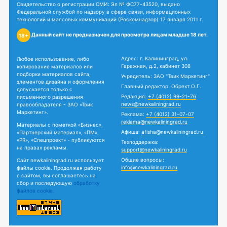
Свидетельство о регистрации СМИ: Эл № ФС77-43520, выдано
Федеральной службой по надзору в сфере связи, информационных
технологий и массовых коммуникаций (Роскомнадзор) 17 января 2011 г.
Данный сайт не предназначен для просмотра лицам младше 18 лет.
18+
Адрес: г. Калининград, ул.
Любое использование, либо
Гаражная, д.2, кабинет 308
копирование материалов или
подборки материалов сайта,
Учредитель: ЗАО "Твик Маркетинг"
элементов дизайна и оформления
Главный редактор: Обрехт О.Г.
допускается только с
Редакция:
+7 (4012) 99-21-76
письменного разрешения
news@newkaliningrad.ru
правообладателя - ЗАО «Твик
Маркетинг».
Реклама:
+7 (4012) 31-07-07
reklama@newkaliningrad.ru
Материалы с пометкой «Бизнес»,
Афиша:
afisha@newkaliningrad.ru
«Партнерский материал», «ПМ»,
«PR», «Спецпроект» - публикуются
Техподдержка:
на правах рекламы.
support@newkaliningrad.ru
Общие вопросы:
Сайт newkaliningrad.ru использует
info@newkaliningrad.ru
файлы cookie. Продолжая работу
с сайтом, вы соглашаетесь на
сбор и последующую
обработку
файлов cookie.