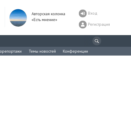
Вход
Авторская колонка
«Есть мнение»
Регистрация
орепортажи
Темы новостей
Конференции