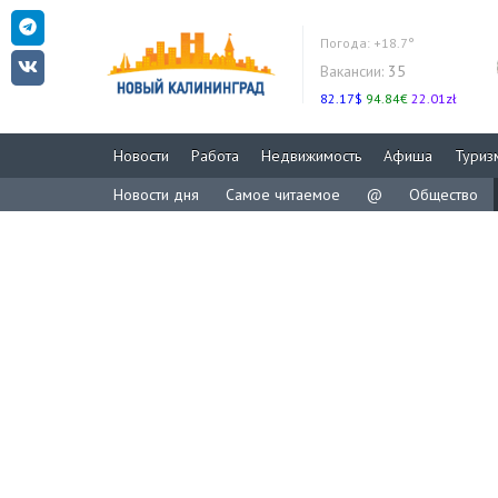
Погода:
+18.7°
Вакансии:
35
82.17$
94.84€
22.01zł
Новости
Работа
Недвижимость
Афиша
Туриз
Новости дня
Самое читаемое
@
Общество