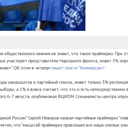
 общественного мнения не знают, что такое праймериз. При эт
орых участвуют представители Народного фронта, знают 3% опр
знают". Об этом в четверг
пишет газета "Коммерсант"
.
боры кандидатов в партийный список, знают только 3% респонд
ыборы, а 1% и вовсе считает, что это и есть непосредственно 
го 6-7 августа, опубликовал ВЦИОМ. Специалисты центра опро
Единой России" Сергей Неверов назвал партийные праймериз "гл
метил, что "масштаб праймериз превзошел все наши смелые ожи