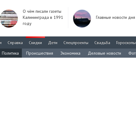
О чём писали газеты
Калининграда в 1991
Главные новости дня
году
м
Справка
Скидки
Дети
Спецпроекты
Свадьба
Гороскопы
Политика
Происшествия
Экономика
Деловые новости
Фот