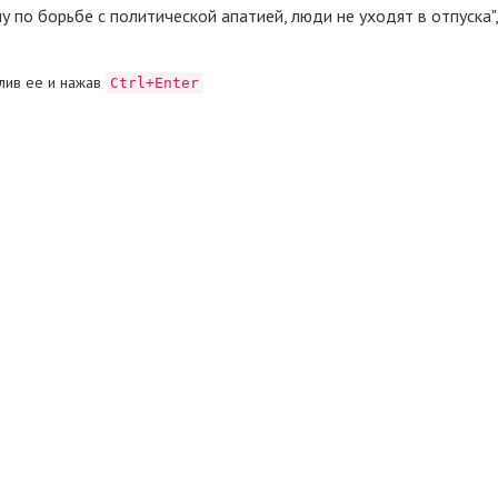
у по борьбе с политической апатией, люди не уходят в отпуска"
лив ее и нажав
Ctrl+Enter