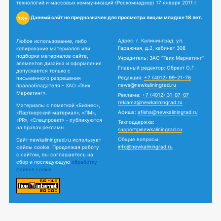
технологий и массовых коммуникаций (Роскомнадзор) 17 января 2011 г.
Данный сайт не предназначен для просмотра лицам младше 18 лет.
18+
Адрес: г. Калининград, ул.
Любое использование, либо
Гаражная, д.2, кабинет 308
копирование материалов или
подборки материалов сайта,
Учредитель: ЗАО "Твик Маркетинг"
элементов дизайна и оформления
Главный редактор: Обрехт О.Г.
допускается только с
Редакция:
+7 (4012) 99-21-76
письменного разрешения
news@newkaliningrad.ru
правообладателя - ЗАО «Твик
Маркетинг».
Реклама:
+7 (4012) 31-07-07
reklama@newkaliningrad.ru
Материалы с пометкой «Бизнес»,
Афиша:
afisha@newkaliningrad.ru
«Партнерский материал», «ПМ»,
«PR», «Спецпроект» - публикуются
Техподдержка:
на правах рекламы.
support@newkaliningrad.ru
Общие вопросы:
Сайт newkaliningrad.ru использует
info@newkaliningrad.ru
файлы cookie. Продолжая работу
с сайтом, вы соглашаетесь на
сбор и последующую
обработку
файлов cookie.