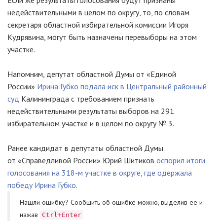
Если же результаты голосования будут признаны
недействительными в целом по округу, то, по словам
секретаря областной избирательной комиссии Игоря
Кудрявина, могут быть назначены перевыборы на этом
участке.
Напомним, депутат областной Думы от «Единой
России»
Ирина Губко подала иск в Центральный районный
суд
Калининграда с требованием признать
недействительными результаты выборов на 291
избирательном участке и в целом по округу № 3.
Ранее кандидат в депутаты областной Думы
от «Справедливой России» Юрий Шитиков
оспорил итоги
голосования на
318-м
участке в округе, где одержала
победу Ирина Губко
.
Нашли ошибку? Cообщить об ошибке можно, выделив ее и
нажав
Ctrl+Enter