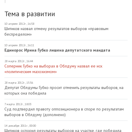
Тема в развитии
10 апреля 2012г., 16:58
Шитиков назвал отмену результатов выборов «правовым
беспределом»
10 апреля 2012г., 16:11
Единорос Ирина Губко лишена депутатского мандата
28 марта 2012г., 16:44
Соперник Губко на выборах в Облдуму назвал ее иск
«политическим мазохизмом»
28 марта 2012г., 15:56
Депутат Облдумы Губко просит отменить результаты выборов, на
которых она победила
7 марта 2012г., 18:03
Суд подтвердил правоту оппозиционера в споре по результатам
выборов в Облдуму (дополнено)
14 декабря 2011г., 00:00
Шитиков оспорил результаты выборов на участке, где победила