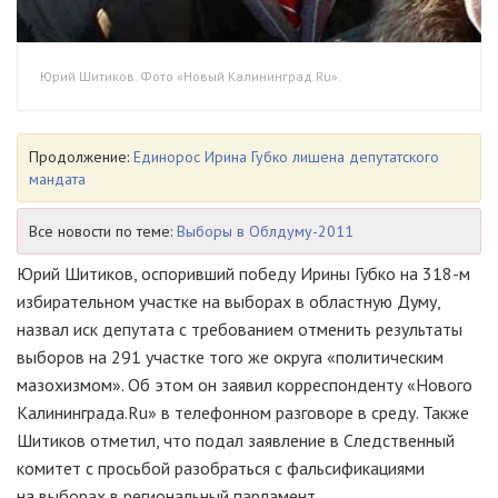
Юрий Шитиков. Фото «Новый Калининград.Ru».
Продолжение:
Единорос Ирина Губко лишена депутатского
мандата
Все новости по теме:
Выборы в Облдуму-2011
Юрий Шитиков, оспоривший победу Ирины Губко на
318-м
избирательном участке на выборах в областную Думу,
назвал иск депутата c требованием отменить результаты
выборов на 291 участке того же округа «политическим
мазохизмом». Об этом он заявил корреспонденту «Нового
Калининграда.Ru» в телефонном разговоре в среду. Также
Шитиков отметил, что подал заявление в Следственный
комитет с просьбой разобраться с фальсификациями
на выборах в региональный парламент.