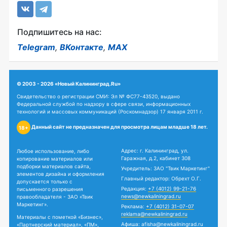
Подпишитесь на нас:
Telegram
,
ВКонтакте
,
MAX
© 2003 - 2026 «Новый Калининград.Ru»
Свидетельство о регистрации СМИ: Эл № ФС77-43520, выдано
Федеральной службой по надзору в сфере связи, информационных
технологий и массовых коммуникаций (Роскомнадзор) 17 января 2011 г.
Данный сайт не предназначен для просмотра лицам младше 18 лет.
18+
Адрес: г. Калининград, ул.
Любое использование, либо
Гаражная, д.2, кабинет 308
копирование материалов или
подборки материалов сайта,
Учредитель: ЗАО "Твик Маркетинг"
элементов дизайна и оформления
Главный редактор: Обрехт О.Г.
допускается только с
Редакция:
+7 (4012) 99-21-76
письменного разрешения
news@newkaliningrad.ru
правообладателя - ЗАО «Твик
Маркетинг».
Реклама:
+7 (4012) 31-07-07
reklama@newkaliningrad.ru
Материалы с пометкой «Бизнес»,
Афиша:
afisha@newkaliningrad.ru
«Партнерский материал», «ПМ»,