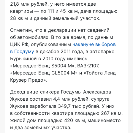
21,8 млн рублей, у него имеется две
квартиры — по 111 и 45 кв м, дача площадью
28 кв м и дачный земельный участок.
Отметим, что в декларации нет сведений
об автомобилях. В то же время, по данным
ЦИК РФ, опубликованным
накануне выборов
в Госдуму
в декабре 2011 года, в автопарке
Бурыкиной в 2010 году имелись
«
Мерседес-Бенц
S5004 M»,
ВАЗ-2107
,
«
Мерседес-Бенц
CL5004 M» и «Тойота Ленд
Крузер Прадо».
Доход
вице-спикера
Госдумы Александра
Жукова составил 4,4 млн рублей, супруга
Жукова заработала 349,7 тыс рублей. У них
в собственности квартира площадью 267 кв м,
жилой дом площадью 420 кв м, машиноместо
и два земельных участка.