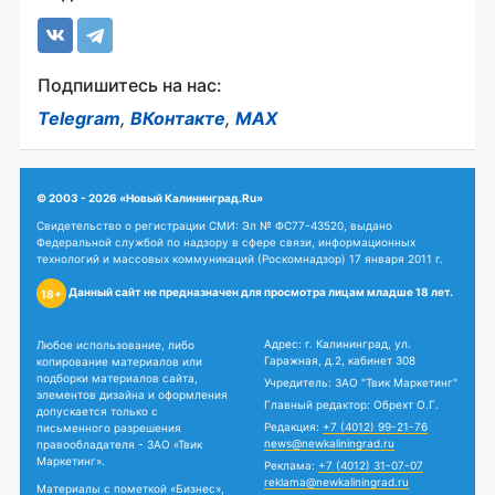
Подпишитесь на нас:
Telegram
,
ВКонтакте
,
MAX
© 2003 - 2026 «Новый Калининград.Ru»
Свидетельство о регистрации СМИ: Эл № ФС77-43520, выдано
Федеральной службой по надзору в сфере связи, информационных
технологий и массовых коммуникаций (Роскомнадзор) 17 января 2011 г.
Данный сайт не предназначен для просмотра лицам младше 18 лет.
18+
Адрес: г. Калининград, ул.
Любое использование, либо
Гаражная, д.2, кабинет 308
копирование материалов или
подборки материалов сайта,
Учредитель: ЗАО "Твик Маркетинг"
элементов дизайна и оформления
Главный редактор: Обрехт О.Г.
допускается только с
Редакция:
+7 (4012) 99-21-76
письменного разрешения
news@newkaliningrad.ru
правообладателя - ЗАО «Твик
Маркетинг».
Реклама:
+7 (4012) 31-07-07
reklama@newkaliningrad.ru
Материалы с пометкой «Бизнес»,