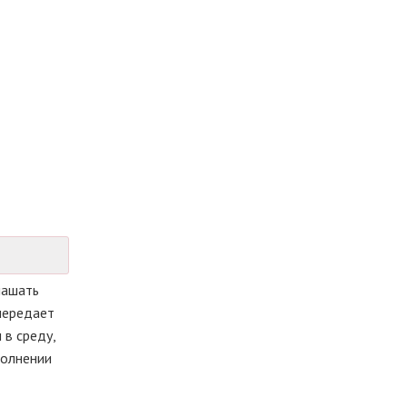
лашать
передает
в среду,
полнении