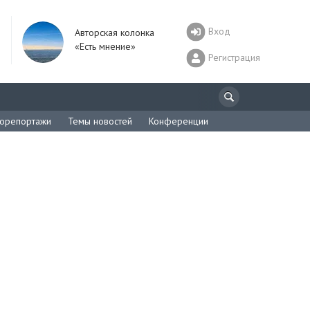
Вход
Авторская колонка
«Есть мнение»
Регистрация
орепортажи
Темы новостей
Конференции