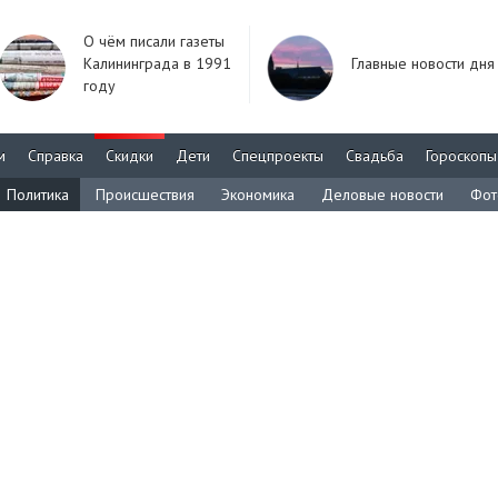
О чём писали газеты
Калининграда в 1991
Главные новости дня
году
м
Справка
Скидки
Дети
Спецпроекты
Свадьба
Гороскопы
Политика
Происшествия
Экономика
Деловые новости
Фот