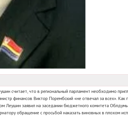
шин считает, что в региональный парламент необходимо приг
инистр финансов Виктор Порембский «не отвечал за всех». Как 
том Леушин заявил на заседании бюджетного комитета Облдумы 
рнатору обращение с просьбой наказать виновных в плохом ис