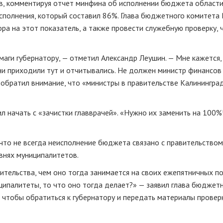
в, комментируя отчет минфина об исполнении бюджета области
исполнения, который составил 86%. Глава бюджетного комитета
а на этот показатель, а также провести служебную проверку, 
ги губернатору, — отметил Александр Леушин. — Мне кажется,
ни приходили тут и отчитывались. Не должен министр финансов
 обратил внимание, что «министры в правительстве Калинингра
 начать с «зачистки главврачей». «Нужно их заменить на 100%!
то не всегда неисполнение бюджета связано с правительством
внях муниципалитетов.
ительства, чем оно тогда занимается на своих ежепятничных п
ципалитеты, то что оно тогда делает?» — заявил глава бюджет
, чтобы обратиться к губернатору и передать материалы провер