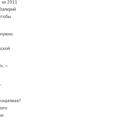
 за 2011
 Валерий
чтобы
 нужно
дской
», —
,
осиделках?
ного
ки