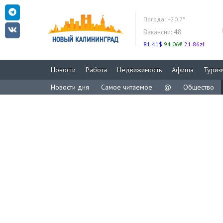
Погода:
+20.7°
Вакансии:
48
81.41$
94.06€
21.86zł
Новости
Работа
Недвижимость
Афиша
Туриз
Новости дня
Самое читаемое
@
Общество