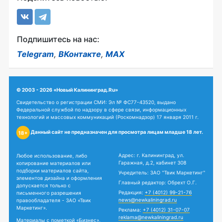
Подпишитесь на нас:
Telegram
,
ВКонтакте
,
MAX
© 2003 - 2026 «Новый Калининград.Ru»
Свидетельство о регистрации СМИ: Эл № ФС77-43520, выдано
Федеральной службой по надзору в сфере связи, информационных
технологий и массовых коммуникаций (Роскомнадзор) 17 января 2011 г.
Данный сайт не предназначен для просмотра лицам младше 18 лет.
18+
Адрес: г. Калининград, ул.
Любое использование, либо
Гаражная, д.2, кабинет 308
копирование материалов или
подборки материалов сайта,
Учредитель: ЗАО "Твик Маркетинг"
элементов дизайна и оформления
Главный редактор: Обрехт О.Г.
допускается только с
Редакция:
+7 (4012) 99-21-76
письменного разрешения
news@newkaliningrad.ru
правообладателя - ЗАО «Твик
Маркетинг».
Реклама:
+7 (4012) 31-07-07
reklama@newkaliningrad.ru
Материалы с пометкой «Бизнес»,