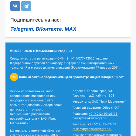
Подпишитесь на нас:
Telegram
,
ВКонтакте
,
MAX
© 2003 - 2026 «Новый Калининград.Ru»
Свидетельство о регистрации СМИ: Эл № ФС77-43520, выдано
Федеральной службой по надзору в сфере связи, информационных
технологий и массовых коммуникаций (Роскомнадзор) 17 января 2011 г.
Данный сайт не предназначен для просмотра лицам младше 18 лет.
18+
Адрес: г. Калининград, ул.
Любое использование, либо
Гаражная, д.2, кабинет 308
копирование материалов или
подборки материалов сайта,
Учредитель: ЗАО "Твик Маркетинг"
элементов дизайна и оформления
Главный редактор: Обрехт О.Г.
допускается только с
Редакция:
+7 (4012) 99-21-76
письменного разрешения
news@newkaliningrad.ru
правообладателя - ЗАО «Твик
Маркетинг».
Реклама:
+7 (4012) 31-07-07
reklama@newkaliningrad.ru
Материалы с пометкой «Бизнес»,
Афиша:
afisha@newkaliningrad.ru
«Партнерский материал», «ПМ»,